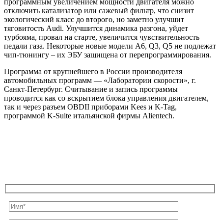
программным увеличением мощности двигателя можно
отключить катализатор или сажевый фильтр, что снизит
экологический класс до второго, но заметно улучшит
тяговитость Audi. Улучшится динамика разгона, уйдет
турбояма, провал на старте, увеличится чувствительность
педали газа. Некоторые новые модели A6, Q3, Q5 не подлежат
чип-тюнингу – их ЭБУ защищена от перепрограммирования.
Программа от крупнейшего в России производителя
автомобильных программ — «Лаборатории скорости», г.
Санкт-Петербург. Считывание и запись программы
проводится как со вскрытием блока управления двигателем,
так и через разъем OBDII приборами Kees и K-Tag,
программой K-Suite итальянской фирмы Alientech.
ЗАПИСАТЬСЯ НА ЧИП-ТЮНИНГ В
СИМФЕРОПОЛЕ