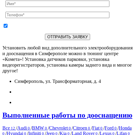
согласен с
условиями
обработки персональных данных
Установить любой вид дополнительного электрооборудования
и дооснащения в Симферополе можно в тюнинг центре
«Комета»! Установка датчиков парковки, установка
видеорегистраторов, установка камеры заднего вида и многое
другое!
Симферополь, ул. Трансформаторная, д. 4
+7 918 098 01 01
kometatuning@gmail.com
Выполненные работы по дооснащению
Все
/
Audi
/
BMW
/
Chevrolet
/
Citroen
/
Fiat
/
Ford
/
Honda
12
0
0
0
0
0
0
/
Hyundai
/
Infiniti
/
Jeep
/
Kia
/
Land Rover
/
Lexus
/
Lifan
0
0
0
0
0
0
0
0