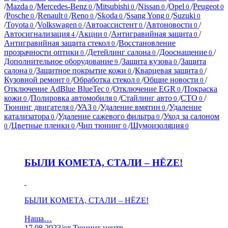
/
Mazda
/
Mercedes-Benz
/
Mitsubishi
/
Nissan
/
Opel
/
Peugeot
0
0
0
0
0
0
/
Posche
/
Renault
/
Reno
/
Skoda
/
Ssang Yong
/
Suzuki
0
0
0
0
0
0
/
Toyota
/
Volkswagen
/
Автоассистент
/
Автоновости
/
0
0
0
0
Автосигнализация
/
Акции
/
Антигравийная защита
/
4
0
0
Антигравийная защита стекол
/
Восстановление
0
прозрачности оптики
/
Детейлинг салона
/
Дооснащение
/
0
0
0
Дополнительное оборудование
/
Защита кузова
/
Защита
9
0
салона
/
Защитное покрытие кожи
/
Кварцевая защита
/
0
0
0
Кузовной ремонт
/
Обработка стекол
/
Общие новости
/
0
0
0
Отключение AdBlue BlueTec
/
Отключение EGR
/
Покраска
0
0
кожи
/
Полировка автомобиля
/
Стайлинг авто
/
СТО
/
0
0
0
0
Тюнинг двигателя
/
УАЗ
/
Удаление вмятин
/
Удаление
0
0
0
катализатора
/
Удаление сажевого фильтра
/
Уход за салоном
0
0
/
Цветные пленки
/
Чип тюнинг
/
Шумоизоляция
0
0
0
0
БЫЛИ КОМЕТА, СТАЛИ – HËZE!
БЫЛИ КОМЕТА, СТАЛИ – HËZE!
Наша…
17.08.2023
/
от Тюнинг центр