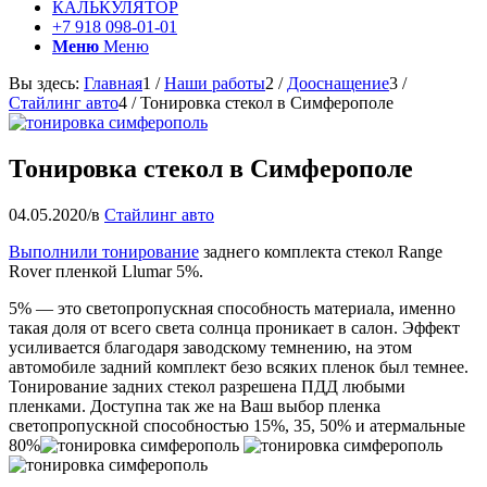
КАЛЬКУЛЯТОР
+7 918 098-01-01
Меню
Меню
Вы здесь:
Главная
1
/
Наши работы
2
/
Дооснащение
3
/
Стайлинг авто
4
/
Тонировка стекол в Симферополе
Тонировка стекол в Симферополе
04.05.2020
/
в
Стайлинг авто
Выполнили тонирование
заднего комплекта стекол Range
Rover пленкой Llumar 5%.
5% — это светопропускная способность материала, именно
такая доля от всего света солнца проникает в салон. Эффект
усиливается благодаря заводскому темнению, на этом
автомобиле задний комплект безо всяких пленок был темнее.
Тонирование задних стекол разрешена ПДД любыми
пленками. Доступна так же на Ваш выбор пленка
светопропускной способностью 15%, 35, 50% и атермальные
80%