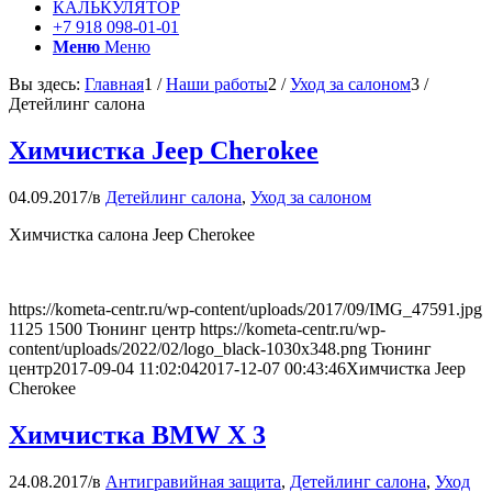
КАЛЬКУЛЯТОР
+7 918 098-01-01
Меню
Меню
Вы здесь:
Главная
1
/
Наши работы
2
/
Уход за салоном
3
/
Детейлинг салона
Химчистка Jeep Cherokee
04.09.2017
/
в
Детейлинг салона
,
Уход за салоном
Химчистка салона Jeep Cherokee
https://kometa-centr.ru/wp-content/uploads/2017/09/IMG_47591.jpg
1125
1500
Тюнинг центр
https://kometa-centr.ru/wp-
content/uploads/2022/02/logo_black-1030x348.png
Тюнинг
центр
2017-09-04 11:02:04
2017-12-07 00:43:46
Химчистка Jeep
Cherokee
Химчистка BMW X 3
24.08.2017
/
в
Антигравийная защита
,
Детейлинг салона
,
Уход