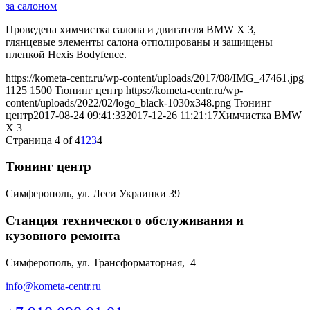
за салоном
Проведена химчистка салона и двигателя BMW X 3,
глянцевые элементы салона отполированы и защищены
пленкой Hexis Bodyfence.
https://kometa-centr.ru/wp-content/uploads/2017/08/IMG_47461.jpg
1125
1500
Тюнинг центр
https://kometa-centr.ru/wp-
content/uploads/2022/02/logo_black-1030x348.png
Тюнинг
центр
2017-08-24 09:41:33
2017-12-26 11:21:17
Химчистка BMW
X 3
Страница 4 of 4
1
2
3
4
Тюнинг центр
Симферополь, ул. Леси Украинки 39
Станция технического обслуживания и
кузовного ремонта
Симферополь, ул. Трансформаторная, 4
info@kometa-centr.ru