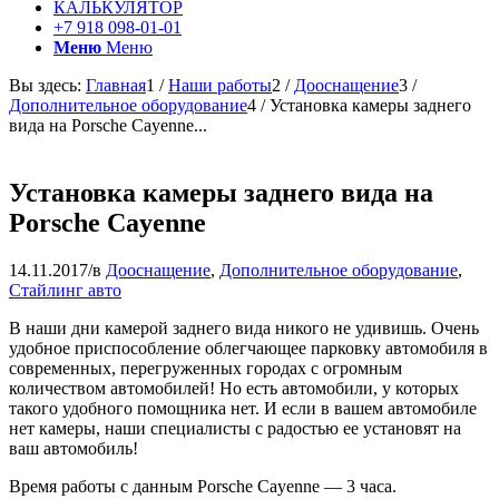
КАЛЬКУЛЯТОР
+7 918 098-01-01
Меню
Меню
Вы здесь:
Главная
1
/
Наши работы
2
/
Дооснащение
3
/
Дополнительное оборудование
4
/
Установка камеры заднего
вида на Porsche Cayenne...
Установка камеры заднего вида на
Porsche Cayenne
14.11.2017
/
в
Дооснащение
,
Дополнительное оборудование
,
Стайлинг авто
В наши дни камерой заднего вида никого не удивишь. Очень
удобное приспособление облегчающее парковку автомобиля в
современных, перегруженных городах с огромным
количеством автомобилей! Но есть автомобили, у которых
такого удобного помощника нет. И если в вашем автомобиле
нет камеры, наши специалисты с радостью ее установят на
ваш автомобиль!
Время работы с данным Porsche Cayenne — 3 часа.