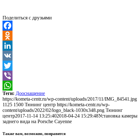
Поделиться с друзьями
Facebook
Odnoklassniki
LinkedIn
VK
Twitter
Viber
Теги:
Дооснащение
WhatsApp
https://kometa-centr.ru/wp-content/uploads/2017/11/IMG_84541.jpg
1125
1500
Тюнинг центр
https://kometa-centr.ru/wp-
content/uploads/2022/02/logo_black-1030x348.png
Тюнинг
центр
2017-11-14 13:25:40
2018-04-24 15:29:48
Установка камеры
заднего вида на Porsche Cayenne
Также вам, возможно, понравится