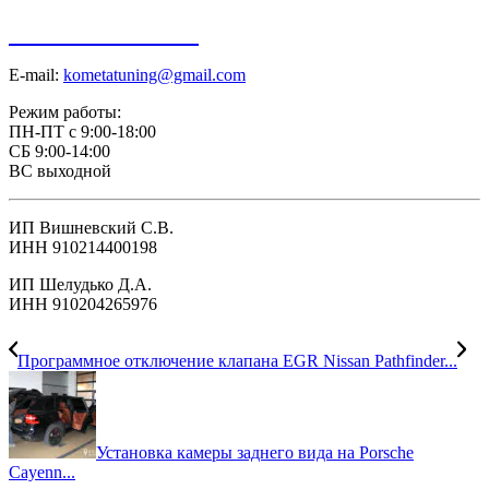
+7 918 098-01-01
E-mail:
kometatuning@gmail.com
Режим работы:
ПН-ПТ с 9:00-18:00
СБ 9:00-14:00
ВС выходной
ИП Вишневский С.В.
ИНН 910214400198
ИП Шелудько Д.А.
ИНН 910204265976
Программное отключение клапана EGR Nissan Pathfinder...
Установка камеры заднего вида на Porsche
Cayenn...