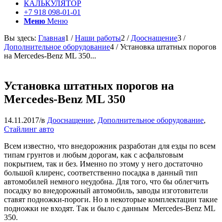
КАЛЬКУЛЯТОР
+7 918 098-01-01
Меню
Меню
Вы здесь:
Главная
1
/
Наши работы
2
/
Дооснащение
3
/
Дополнительное оборудование
4
/
Установка штатных порогов
на Mercedes-Benz ML 350...
Установка штатных порогов на
Mercedes-Benz ML 350
14.11.2017
/
в
Дооснащение
,
Дополнительное оборудование
,
Стайлинг авто
Всем известно, что внедорожник разработан для езды по всем
типам грунтов и любым дорогам, как с асфальтовым
покрытием, так и без. Именно по этому у него достаточно
большой клиренс, соответственно посадка в данный тип
автомобилей немного неудобна. Для того, что бы облегчить
посадку во внедорожный автомобиль, заводы изготовители
ставят подножки-пороги. Но в некоторые комплектации такие
подножки не входят. Так и было с данным Mercedes-Benz ML
350.