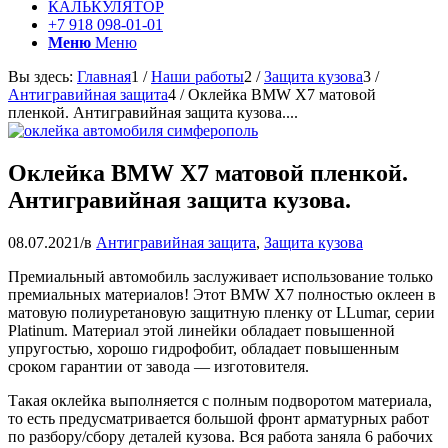
КАЛЬКУЛЯТОР
+7 918 098-01-01
Меню
Меню
Вы здесь:
Главная
1
/
Наши работы
2
/
Защита кузова
3
/
Антигравийная защита
4
/
Оклейка BMW X7 матовой
пленкой. Антигравийная защита кузова....
Оклейка BMW X7 матовой пленкой.
Антигравийная защита кузова.
08.07.2021
/
в
Антигравийная защита
,
Защита кузова
Премиальный автомобиль заслуживает использование только
премиальных материалов! Этот BMW X7 полностью оклеен в
матовую полиуретановую защитную пленку от LLumar, серии
Platinum. Материал этой линейки обладает повышенной
упругостью, хорошо гидрофобит, обладает повышенным
сроком гарантии от завода — изготовителя.
Такая оклейка выполняется с полным подворотом материала,
то есть предусматривается большой фронт арматурных работ
по разбору/сбору деталей кузова. Вся работа заняла 6 рабочих