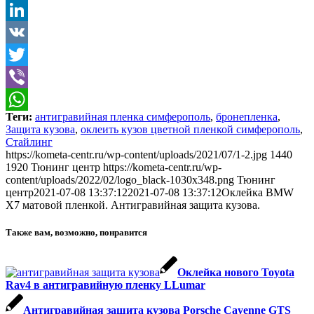
Odnoklassniki
LinkedIn
VK
Twitter
Viber
Теги:
антигравийная пленка симферополь
,
бронепленка
,
WhatsApp
Защита кузова
,
оклеить кузов цветной пленкой симферополь
,
Стайлинг
https://kometa-centr.ru/wp-content/uploads/2021/07/1-2.jpg
1440
1920
Тюнинг центр
https://kometa-centr.ru/wp-
content/uploads/2022/02/logo_black-1030x348.png
Тюнинг
центр
2021-07-08 13:37:12
2021-07-08 13:37:12
Оклейка BMW
X7 матовой пленкой. Антигравийная защита кузова.
Также вам, возможно, понравится
Оклейка нового Toyota
Rav4 в антигравийную пленку LLumar
Антигравийная защита кузова Porsche Cayenne GTS