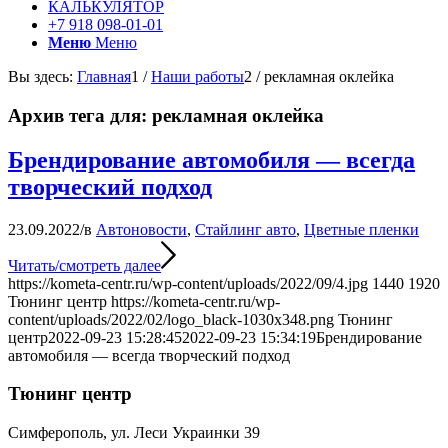
КАЛЬКУЛЯТОР
+7 918 098-01-01
Меню
Меню
Вы здесь:
Главная
1
/
Наши работы
2
/
рекламная оклейка
Архив тега для:
рекламная оклейка
Брендирование автомобиля — всегда
творческий подход
23.09.2022
/
в
Автоновости
,
Стайлинг авто
,
Цветные пленки
Читать/смотреть далее
https://kometa-centr.ru/wp-content/uploads/2022/09/4.jpg
1440
1920
Тюнинг центр
https://kometa-centr.ru/wp-
content/uploads/2022/02/logo_black-1030x348.png
Тюнинг
центр
2022-09-23 15:28:45
2022-09-23 15:34:19
Брендирование
автомобиля — всегда творческий подход
Тюнинг центр
Симферополь, ул. Леси Украинки 39