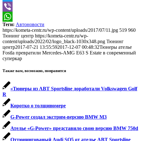
Twitter
Viber
Теги:
Автоновости
WhatsApp
https://kometa-centr.ru/wp-content/uploads/2017/07/11.jpg
519
960
Тюнинг центр
https://kometa-centr.ru/wp-
content/uploads/2022/02/logo_black-1030x348.png
Тюнинг
центр
2017-07-21 13:55:59
2017-12-07 00:48:32
Тюнеры ателье
Fostla превратили Mercedes-AMG E63 S Estate в современный
суперкар
Также вам, возможно, понравится
«Тюнеры из ABT Sportsline доработали Volkswagen Golf
R
Коротко о толщиномере
G-Power создал экстрим-версию BMW M3
Ателье «G-Power» представило свою версию BMW 750d
Оттюнингованый Audi SQ5 от ателье ABT Sportsline