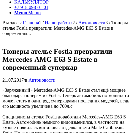
КАЛЬКУЛЯТОР
+7 918 098-01-01
Меню
Меню
Вы здесь:
Главная
1
/
Наши работы
2
/
Автоновости
3
/
Тюнеры
ателье Fostla превратили Mercedes-AMG E63 S Estate в
современны...
Тюнеры ателье Fostla превратили
Mercedes-AMG E63 S Estate в
современный суперкар
21.07.2017
/
в
Автоновости
«Заряженный» Mercedes-AMG E63 S Estate стал ещё мощнее
благодаря тюнерам из Fostla. Теперь автомобиль по мощности
может стать в один ряд суперкарами последних моделей, ведь
его мощность увеличена до 700л.с.
Специалисты ателье Fostla доработали Mercedes-AMG E63 S
Estate. Автомобиль немного видоизменился, в частности на
кузове появилась виниловая отделка цвета Matte Caribbean-
Satin. Но самые главные изменения произошли под капотом.