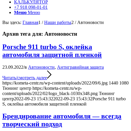
КАЛЬКУЛЯТОР
+7 918 098-01-01
Меню
Меню
Вы здесь:
Главная
1
/
Наши работы
2
/
Автоновости
Архив тега для:
Автоновости
Porsche 911 turbo S, оклейка
автомобиля защитной пленкой
23.09.2022
/
в
Автоновости
,
Антигравийная защита
Читать/смотреть далее
https://kometa-centr.ru/wp-content/uploads/2022/09/6.jpg
1440
1080
Тюнинг центр
https://kometa-centr.ru/wp-
content/uploads/2022/02/logo_black-1030x348.png
Тюнинг
центр
2022-09-23 15:43:32
2022-09-23 15:43:32
Porsche 911 turbo
S, оклейка автомобиля защитной пленкой
Брендирование автомобиля — всегда
творческий подход