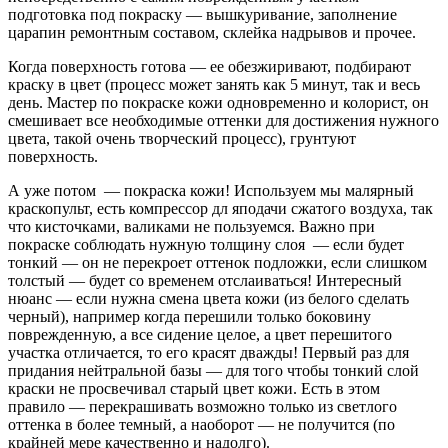
подготовка под покраску — вышкуривание, заполнение
царапин ремонтным составом, склейка надрывов и прочее.
Когда поверхность готова — ее обезжиривают, подбирают
краску в цвет (процесс может занять как 5 минут, так и весь
день. Мастер по покраске кожи одновременно и колорист, он
смешивает все необходимые оттенки для достижения нужного
цвета, такой очень творческий процесс), грунтуют
поверхность.
А уже потом — покраска кожи! Используем мы малярный
краскопульт, есть компрессор дл яподачи сжатого воздуха, так
что кисточками, валиками не пользуемся. Важно при
покраске соблюдать нужную толщину слоя — если будет
тонкий — он не перекроет оттенок подложки, если слишком
толстый — будет со временем отслаиваться! Интересный
нюанс — если нужна смена цвета кожи (из белого сделать
черный), например когда перешили только боковину
поврежденную, а все сидение целое, а цвет перешитого
участка отличается, то его красят дважды! Первый раз для
придания нейтральной базы — для того чтобы тонкий слой
краски не просвечивал старый цвет кожи. Есть в этом
правило — перекрашивать возможно только из светлого
оттенка в более темный, а наоборот — не получится (по
крайней мере качественно и надолго).