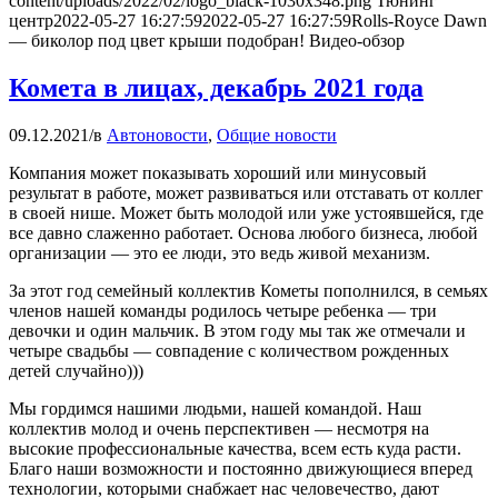
content/uploads/2022/02/logo_black-1030x348.png
Тюнинг
центр
2022-05-27 16:27:59
2022-05-27 16:27:59
Rolls-Royce Dawn
— биколор под цвет крыши подобран! Видео-обзор
Комета в лицах, декабрь 2021 года
09.12.2021
/
в
Автоновости
,
Общие новости
Компания может показывать хороший или минусовый
результат в работе, может развиваться или отставать от коллег
в своей нише. Может быть молодой или уже устоявшейся, где
все давно слаженно работает. Основа любого бизнеса, любой
организации — это ее люди, это ведь живой механизм.
За этот год семейный коллектив Кометы пополнился, в семьях
членов нашей команды родилось четыре ребенка — три
девочки и один мальчик. В этом году мы так же отмечали и
четыре свадьбы — совпадение с количеством рожденных
детей случайно)))
Мы гордимся нашими людьми, нашей командой. Наш
коллектив молод и очень перспективен — несмотря на
высокие профессиональные качества, всем есть куда расти.
Благо наши возможности и постоянно движующиеся вперед
технологии, которыми снабжает нас человечество, дают