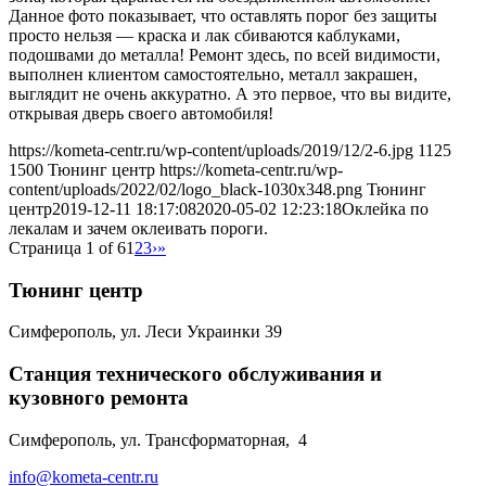
Данное фото показывает, что оставлять порог без защиты
просто нельзя — краска и лак сбиваются каблуками,
подошвами до металла! Ремонт здесь, по всей видимости,
выполнен клиентом самостоятельно, металл закрашен,
выглядит не очень аккуратно. А это первое, что вы видите,
открывая дверь своего автомобиля!
https://kometa-centr.ru/wp-content/uploads/2019/12/2-6.jpg
1125
1500
Тюнинг центр
https://kometa-centr.ru/wp-
content/uploads/2022/02/logo_black-1030x348.png
Тюнинг
центр
2019-12-11 18:17:08
2020-05-02 12:23:18
Оклейка по
лекалам и зачем оклеивать пороги.
Страница 1 of 6
1
2
3
›
»
Тюнинг центр
Симферополь, ул. Леси Украинки 39
Станция технического обслуживания и
кузовного ремонта
Симферополь, ул. Трансформаторная, 4
info@kometa-centr.ru