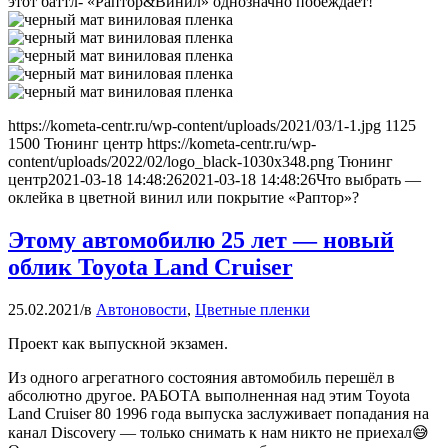
этот баттл- «Раптор&Винил» однозначно побеждает!
https://kometa-centr.ru/wp-content/uploads/2021/03/1-1.jpg
1125
1500
Тюнинг центр
https://kometa-centr.ru/wp-
content/uploads/2022/02/logo_black-1030x348.png
Тюнинг
центр
2021-03-18 14:48:26
2021-03-18 14:48:26
Что выбрать —
оклейка в цветной винил или покрытие «Раптор»?
Этому автомобилю 25 лет — новый
облик Toyota Land Cruiser
25.02.2021
/
в
Автоновости
,
Цветные пленки
Проект как выпускной экзамен.
Из одного агрегатного состояния автомобиль перешёл в
абсолютно другое. РАБОТА выполненная над этим Toyota
Land Cruiser 80 1996 года выпуска заслуживает попадания на
канал Discovery — только снимать к нам никто не приехал😅