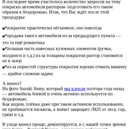
В последнее время участилось количество запросов на тему
покраски автомобиля раптором- подготовить его таким
образом к бездорожью. Итак, что Вас ждёт после этой
процедуры:
✔️покрытие практически нёсъемное, оно навсегда
✔️продажа такого автомобиля из-за предыдущего пункта —
это та ещё романтика
✔️большая часть навесных кузовных элементов (ручки,
молдинги и т.д.) из-за толщины покрытия раптор становятся
не в зазор
✔️из-за пористой структуры покрытия хорошо отмыть машину
— крайне сложная задача
А винил?
На фото Suzuki Jimny, который
мы клеили
полтора года назад
— автомобиль боевой и очень активно используется по
бездорожью.
Как видим, плёнка даже при таком активном использовании,
не пробивается насквозь, а значит защищает ЛКП от леса, гор,
грязи и т.д.
В уходе винил проще, демонтируется, и с нашей точки зрения