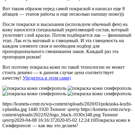
Вот таким образом перед самой покраской я написал еще 8
абзацев — этапов работы и еще несколько напишу ниже)))
После покраски и высыхания (используем обычный фен) на
кожу наносится специальный укрепляющий состав, который
уплотняет слой краски. Потом подбирается лак — финишный
этап. Лак есть матовый и глянцевый. И эта глянцевость на
каждом элементе своя и необходим подбор для
пропорционального смешивания лаков. Каждый раз эта
пропорция разная!
Вот поэтому покраска кожи по такой технологии не может
стоить дешево — в данном случае цена соответствует
качеству!
Убедитесь в этом сами)
https://kometa-centr.ru/wp-content/uploads/2020/03/pokraska-kozhi-
i-plastika.jpg
1440
1920
Тюнинг центр
https://kometa-centr.ru/wp-
content/uploads/2022/02/logo_black-1030x348.png
Тюнинг
центр
2020-04-08 16:16:37
2020-05-02 12:24:10
Покраска кожи в
Симферополе — как мы это делаем?