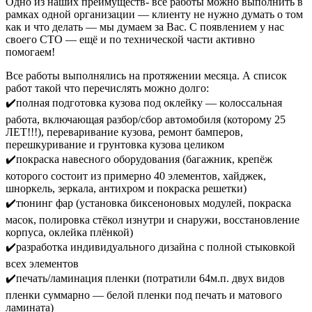
Одно из наших преимуществ- все работы можно выполнить в
рамках одной организации — клиенту не нужно думать о том
как и что делать — мы думаем за Вас. С появлением у нас
своего СТО — ещё и по технической части активно
помогаем!
Все работы выполнялись на протяжении месяца. А список
работ такой что перечислять можно долго:
✔️полная подготовка кузова под оклейку — колоссальная
работа, включающая разбор/сбор автомобиля (которому 25
ЛЕТ!!!), переваривание кузова, ремонт бамперов,
перешкуривание и грунтовка кузова целиком
✔️покраска навесного оборудования (багажник, крепёж
которого состоит из примерно 40 элементов, хайджек,
шноркель, зеркала, антихром и покраска решетки)
✔️тюнинг фар (установка биксеноновых модулей, покраска
масок, полировка стёкол изнутри и снаружи, восстановление
корпуса, оклейка плёнкой)
✔️разработка индивидуального дизайна с полной стыковкой
всех элементов
✔️печать/ламинация пленки (потратили 64м.п. двух видов
пленки суммарно — белой пленки под печать и матового
ламината)