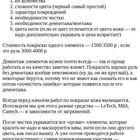
их количества
сложности цвета (черный самый простой)
характера повреждений
необходимости чистки
необходимости демонтажа/монтажа
цвета нити (если ее цвет отличается от цвета кожи — ее
надо дополнительно укрывать и цена возрастает)
Стоимость покраски одного элемента — 1500-3500 р , если
это руль 3000-4000 р
Демонтаж элементов нужен почти всегда — так и проще
работать и на качество заметно влияет. Покрасить хорошо руль
без демонтажа вообще невозможно (ну да, он же круглый), а
некоторые берутся, потому что не знают как снимать его и как
потом «почистить ошибки» которые появятся после его
демонтажа.
Всегда перед началом работ по покраске кожа вычищается.
Используем мы для этого разные средства — LeTech, Mild,
Cartech — в зависимости от загрязнений.
После чистки укрывается все «целые» элементы, которые
красить не надо и маскируются швы, нити (если они другого
цвета, как писал выше). А уже потом проводится работа
непосредственно с самим поврежденным участком —