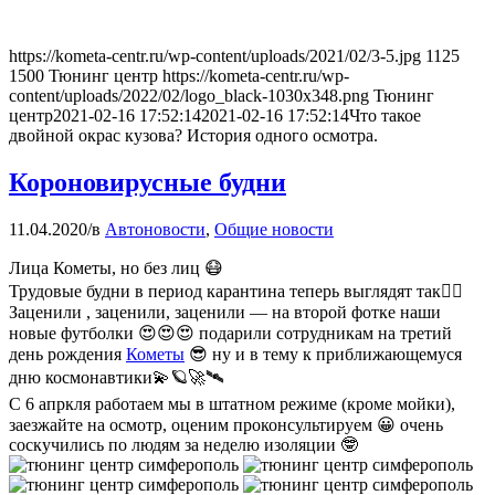
https://kometa-centr.ru/wp-content/uploads/2021/02/3-5.jpg
1125
1500
Тюнинг центр
https://kometa-centr.ru/wp-
content/uploads/2022/02/logo_black-1030x348.png
Тюнинг
центр
2021-02-16 17:52:14
2021-02-16 17:52:14
Что такое
двойной окрас кузова? История одного осмотра.
Короновирусные будни
11.04.2020
/
в
Автоновости
,
Общие новости
Лица Кометы, но без лиц 😷
Трудовые будни в период карантина теперь выглядят так☝🏻
Заценили , заценили, заценили — на второй фотке наши
новые футболки 😍😍😍 подарили сотрудникам на третий
день рождения
Кометы
😎 ну и в тему к приближающемуся
дню космонавтики💫🪐🚀🛰
С 6 апркля работаем мы в штатном режиме (кроме мойки),
заезжайте на осмотр, оценим проконсультируем 😀 очень
соскучились по людям за неделю изоляции 🤓