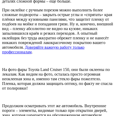
деталях сложной формы – еще больше.
При оклейке с ручным порезом можно выполнить более
сложные подвороты – закрыть острые углы и «спрятать» края
плёнки между кузовными панелями, что защитит пленку от
подбоев на мойке и попадания грязи. Ну и, конечно, внешний
вид – пленку абсолютно не видно на кузове, никаких
запылившихся краёв и резких переходов. А опытный
оклейщик без труда аккуратно обрежет пленку и не нанесёт
никаких повреждений лакокрасочному покрытию вашего
автомобиля.
Доверяйте важную работу только
профессионалам
.
На фото фары Toyota Land Cruiser 150, они были оклеены по
лекалам. Как видим на фото, осталась просто огромная
неоклееная зона и, именно там стекло фары пожелтело.
Пленка, которая должна защищать оптику, по факту не спасла
от полировки!
Продолжим осматривать этот же автомобиль. Внутренние
пороги – элементы, видимые только при открытии дверей,
зона, которая царапается на обездвиженном автомобиле.