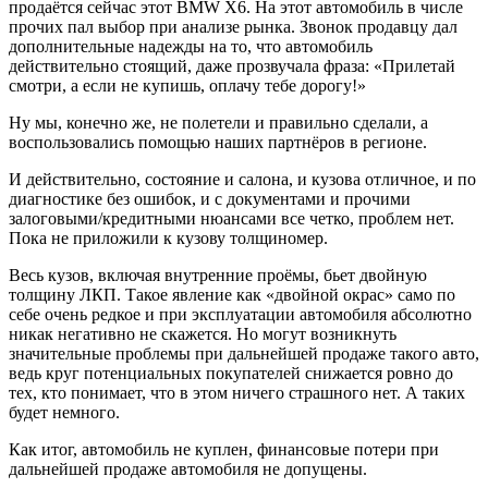
продаётся сейчас этот BMW X6. На этот автомобиль в числе
прочих пал выбор при анализе рынка. Звонок продавцу дал
дополнительные надежды на то, что автомобиль
действительно стоящий, даже прозвучала фраза: «Прилетай
смотри, а если не купишь, оплачу тебе дорогу!»
Ну мы, конечно же, не полетели и правильно сделали, а
воспользовались помощью наших партнёров в регионе.
И действительно, состояние и салона, и кузова отличное, и по
диагностике без ошибок, и с документами и прочими
залоговыми/кредитными нюансами все четко, проблем нет.
Пока не приложили к кузову толщиномер.
Весь кузов, включая внутренние проёмы, бьет двойную
толщину ЛКП. Такое явление как «двойной окрас» само по
себе очень редкое и при эксплуатации автомобиля абсолютно
никак негативно не скажется. Но могут возникнуть
значительные проблемы при дальнейшей продаже такого авто,
ведь круг потенциальных покупателей снижается ровно до
тех, кто понимает, что в этом ничего страшного нет. А таких
будет немного.
Как итог, автомобиль не куплен, финансовые потери при
дальнейшей продаже автомобиля не допущены.