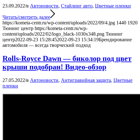
23.09.2022
/
в
Автоновости
,
Стайлинг авто
,
Цветные пленки
Читать/смотреть далее
https://kometa-centr.ru/wp-content/uploads/2022/09/4.jpg
1440
1920
Тюнинг центр
https://kometa-centr.ru/wp-
content/uploads/2022/02/logo_black-1030x348.png
Тюнинг
центр
2022-09-23 15:28:45
2022-09-23 15:34:19
Брендирование
автомобиля — всегда творческий подход
Rolls-Royce Dawn — биколор под цвет
крыши подобран! Видео-обзор
27.05.2022
/
в
Автоновости
,
Антигравийная защита
,
Цветные
пленки