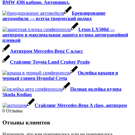
BMW 430i кабрио. Автовинил.
Брендирование
автомобиля — всегда творческий подход
Lexus LX500d —
антихром и максимальная защита кузова антигравийной
пленкой
Антихром Mercedes-Benz C-класс
Стайлинг Toyota Land Cruiser Prado
Оклейка крыши в
черный глянец Hyundai Creta
Полная оклейка кузова
Skoda Kodiaq
Стайлинг Mercedes-Benz A class, антихром
0
Отзывы
Отзывы клиентов
Напишите, что вам понравилось или не понравилось .