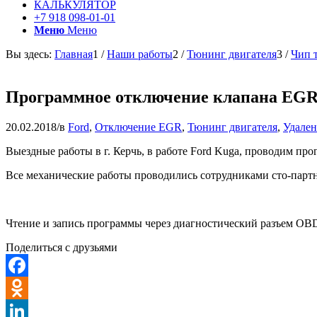
КАЛЬКУЛЯТОР
+7 918 098-01-01
Меню
Меню
Вы здесь:
Главная
1
/
Наши работы
2
/
Тюнинг двигателя
3
/
Чип 
Программное отключение клапана EGR и 
20.02.2018
/
в
Ford
,
Отключение EGR
,
Тюнинг двигателя
,
Удален
Выездные работы в г. Керчь, в работе Ford Kuga, проводим пр
Все механические работы проводились сотрудниками сто-партн
Чтение и запись программы через диагностический разъем OBDI
Поделиться с друзьями
Facebook
Odnoklassniki