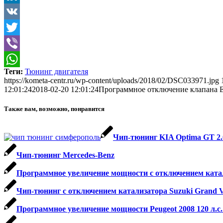
LinkedIn
VK
Twitter
Viber
Теги:
Тюнинг двигателя
WhatsApp
https://kometa-centr.ru/wp-content/uploads/2018/02/DSC033971.jpg
12:01:24
2018-02-20 12:01:24
Программное отключение клапана EGR
Также вам, возможно, понравится
Чип-тюнинг KIA Optima GT 2.
Чип-тюнинг Mercedes-Benz
Программное увеличение мощности с отключением катализа
Чип-тюнинг с отключением катализатора Suzuki Grand Vitar
Программное увеличение мощности Peugeot 2008 120 л.с. 