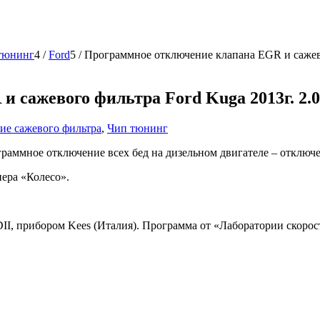
тюнинг
4
/
Ford
5
/
Программное отключение клапана EGR и сажевог
сажевого фильтра Ford Kuga 2013г. 2.0 T
ие сажевого фильтра
,
Чип тюнинг
ограммное отключение всех бед на дизельном двигателе – отключ
ера «Колесо».
I, прибором Kees (Италия). Программа от «Лаборатории скорост