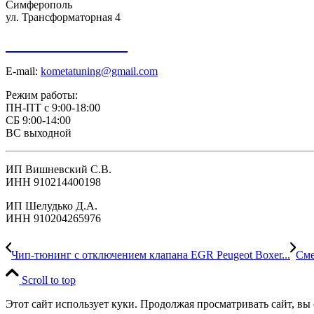
Симферополь
ул. Трансформаторная 4
+7 918 098-01-01
E-mail:
kometatuning@gmail.com
Режим работы:
ПН-ПТ с 9:00-18:00
СБ 9:00-14:00
ВС выходной
ИП Вишневский С.В.
ИНН 910214400198
ИП Шелудько Д.А.
ИНН 910204265976
Чип-тюнинг с отключением клапана EGR Peugeot Boxer...
Сме
Scroll to top
Этот сайт использует куки. Продолжая просматривать сайт, вы 