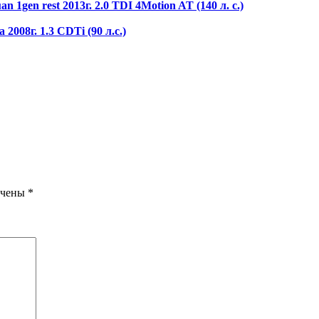
gen rest 2013г. 2.0 TDI 4Motion AT (140 л. с.)
008г. 1.3 CDTi (90 л.с.)
ечены
*