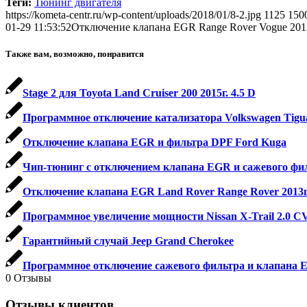
Теги:
Тюнинг двигателя
WhatsApp
https://kometa-centr.ru/wp-content/uploads/2018/01/8-2.jpg
1125
150
01-29 11:53:52
Отключение клапана EGR Range Rover Vogue 2013
Также вам, возможно, понравится
Stage 2 для Toyota Land Cruiser 200 2015г. 4.5 D
Программное отключение катализатора Volkswagen Tiguan 2
Отключение клапана EGR и фильтра DPF Ford Kuga
Чип-тюнинг с отключением клапана EGR и сажевого фильтр
Отключение клапана EGR Land Rover Range Rover 2013г.y
Программное увеличение мощности Nissan X-Trail 2.0 CV
Гарантийный случай Jeep Grand Cherokee
Программное отключение сажевого фильтра и клапана EGR 
0
Отзывы
Отзывы клиентов