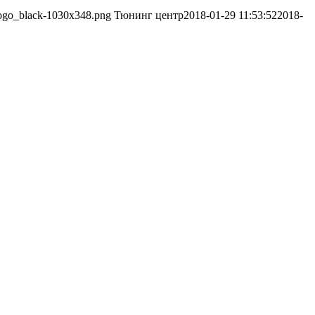
/logo_black-1030x348.png
Тюнинг центр
2018-01-29 11:53:52
2018-