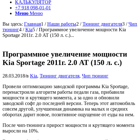
КАЛЬКУЛЯТОР
+7 918 098-01-01
Меню
Меню
Вы здесь:
Главная
1
/
Наши работы
2
/
Тюнинг двигателя
3
/
Чип
тюнинг
4
/
Kia
5
/
Программное увеличение мощности Kia
Sportage 2011г. 2.0 AT (150 л. с.)...
Программное увеличение мощности
Kia Sportage 2011г. 2.0 AT (150 л. с.)
28.03.2018
/
в
Kia
,
Тюнинг двигателя
,
Чип тюнинг
Провели оптимизацию заводской программы Kia Sportage,
перенастроили алгоритм работы педали газа, прибавили
мощности и крутящего момента, а за одно и обновили
заводской софт до последней версии. Теперь этот автомобиль
совсем другой, улучшенная динамика на малых и средних
оборотах дарит новое, позитивное ощущение от езды на нем.
После чип-тюнинга прирост мощности и крутящего момента
выросли на 10%.