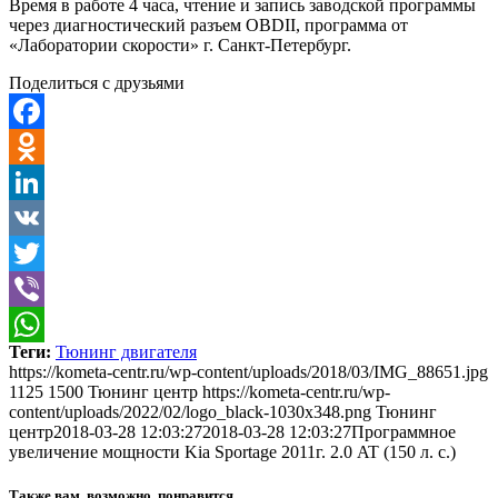
Время в работе 4 часа, чтение и запись заводской программы
через диагностический разъем OBDII, программа от
«Лаборатории скорости» г. Санкт-Петербург.
Поделиться с друзьями
Facebook
Odnoklassniki
LinkedIn
VK
Twitter
Viber
Теги:
Тюнинг двигателя
WhatsApp
https://kometa-centr.ru/wp-content/uploads/2018/03/IMG_88651.jpg
1125
1500
Тюнинг центр
https://kometa-centr.ru/wp-
content/uploads/2022/02/logo_black-1030x348.png
Тюнинг
центр
2018-03-28 12:03:27
2018-03-28 12:03:27
Программное
увеличение мощности Kia Sportage 2011г. 2.0 AT (150 л. с.)
Также вам, возможно, понравится