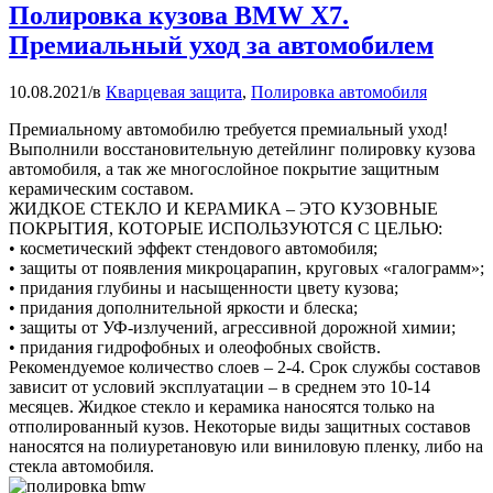
Полировка кузова BMW X7.
Премиальный уход за автомобилем
10.08.2021
/
в
Кварцевая защита
,
Полировка автомобиля
Премиальному автомобилю требуется премиальный уход!
Выполнили восстановительную детейлинг полировку кузова
автомобиля, а так же многослойное покрытие защитным
керамическим составом.
ЖИДКОЕ СТЕКЛО И КЕРАМИКА – ЭТО КУЗОВНЫЕ
ПОКРЫТИЯ, КОТОРЫЕ ИСПОЛЬЗУЮТСЯ С ЦЕЛЬЮ:
• косметический эффект стендового автомобиля;
• защиты от появления микроцарапин, круговых «галограмм»;
• придания глубины и насыщенности цвету кузова;
• придания дополнительной яркости и блеска;
• защиты от УФ-излучений, агрессивной дорожной химии;
• придания гидрофобных и олеофобных свойств.
Рекомендуемое количество слоев – 2-4. Срок службы составов
зависит от условий эксплуатации – в среднем это 10-14
месяцев. Жидкое стекло и керамика наносятся только на
отполированный кузов. Некоторые виды защитных составов
наносятся на полиуретановую или виниловую пленку, либо на
стекла автомобиля.