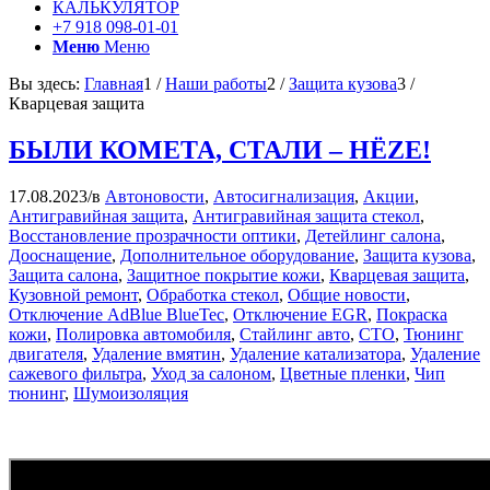
КАЛЬКУЛЯТОР
+7 918 098-01-01
Меню
Меню
Вы здесь:
Главная
1
/
Наши работы
2
/
Защита кузова
3
/
Кварцевая защита
БЫЛИ КОМЕТА, СТАЛИ – HËZE!
17.08.2023
/
в
Автоновости
,
Автосигнализация
,
Акции
,
Антигравийная защита
,
Антигравийная защита стекол
,
Восстановление прозрачности оптики
,
Детейлинг салона
,
Дооснащение
,
Дополнительное оборудование
,
Защита кузова
,
Защита салона
,
Защитное покрытие кожи
,
Кварцевая защита
,
Кузовной ремонт
,
Обработка стекол
,
Общие новости
,
Отключение AdBlue BlueTec
,
Отключение EGR
,
Покраска
кожи
,
Полировка автомобиля
,
Стайлинг авто
,
СТО
,
Тюнинг
двигателя
,
Удаление вмятин
,
Удаление катализатора
,
Удаление
сажевого фильтра
,
Уход за салоном
,
Цветные пленки
,
Чип
тюнинг
,
Шумоизоляция