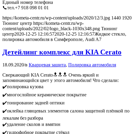
Единый номер телефона
📞тел.‎+7 918 098 01 01
https://kometa-centr.ru/wp-content/uploads/2020/12/3.jpg
1440
1920
Тюнинг центр
https://kometa-centr.ru/wp-
content/uploads/2022/02/logo_black-1030x348.png
Тюнинг
центр
2020-12-25 12:16:57
2020-12-25 12:16:57
Жидкое стекло,
полировка автомобиля в Симферополе, Audi A7
Детейлинг комплекс для KIA Cerato
18.09.2020
/
в
Кварцевая защита
,
Полировка автомобиля
Сверкающий KIA Cerato🔝🔝🔝 Очень яркий и
запоминающийся цвет у этого автомобиля! Что сделали:
✔️полировка кузова
✔️многослойное керамическое покрытие
✔️тонирование задней оптики
✔️оклейка глянцевых элементов салона защитной плёнкой по
лекалам без разбора
✔️удаление сколов и вмятин
✔️гидрофобное покрытие стёкол