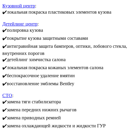
Кузовной центр
:
✔️локальная покраска пластиковых элементов кузова
Детейлинг центр
:
✔️полировка кузова
✔️покрытие кузова защитными составами
✔️антигравийная защита бамперов, оптики, лобового стекла,
внутренних порогов
✔️детейлинг химчистка салона
✔️локальная покраска кожаных элементов салона
✔️беспокрасочное удаление вмятин
✔️восстановление эмблемы Bentley
СТО
:
✔️замена тяги стабилизатора
✔️замена передних нижних рычагов
✔️замена приводных ремней
✔️замена охлаждающей жидкости и жидкости ГУР