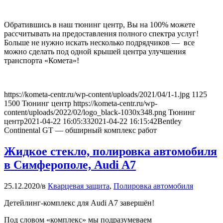
Обратившись в наш тюнинг центр, Вы на 100% можете
рассчитывать на предоставления полного спектра услуг!
Больше не нужно искать несколько подрядчиков — все
можно сделать под одной крышей центра улучшения
транспорта «Комета»!
https://kometa-centr.ru/wp-content/uploads/2021/04/1-1.jpg
1125
1500
Тюнинг центр
https://kometa-centr.ru/wp-
content/uploads/2022/02/logo_black-1030x348.png
Тюнинг
центр
2021-04-22 16:05:33
2021-04-22 16:15:42
Bentley
Continental GT — обширный комплекс работ
Жидкое стекло, полировка автомобиля
в Симферополе, Audi A7
25.12.2020
/
в
Кварцевая защита
,
Полировка автомобиля
Детейлинг-комплекс для Audi A7 завершён!
Под словом «комплекс» мы подразумеваем