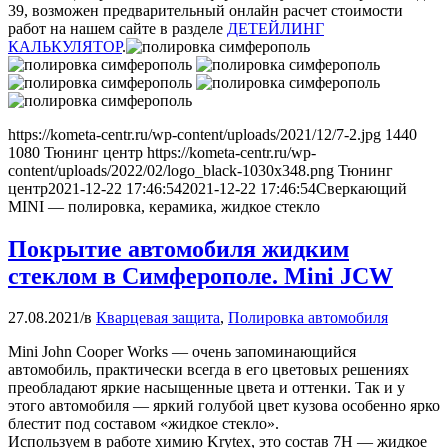
39, возможен предварительный онлайн расчет стоимости
работ на нашем сайте в разделе
ДЕТЕЙЛИНГ
КАЛЬКУЛЯТОР
.
https://kometa-centr.ru/wp-content/uploads/2021/12/7-2.jpg
1440
1080
Тюнинг центр
https://kometa-centr.ru/wp-
content/uploads/2022/02/logo_black-1030x348.png
Тюнинг
центр
2021-12-22 17:46:54
2021-12-22 17:46:54
Сверкающий
MINI — полировка, керамика, жидкое стекло
Покрытие автомобиля жидким
стеклом в Симферополе. Mini JCW
27.08.2021
/
в
Кварцевая защита
,
Полировка автомобиля
Mini John Cooper Works — очень запоминающийся
автомобиль, практически всегда в его цветовых решениях
преобладают яркие насыщенные цвета и оттенки. Так и у
этого автомобиля — яркий голубой цвет кузова особенно ярко
блестит под составом «жидкое стекло».
Используем в работе химию Krytex, это состав 7Н — жидкое