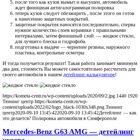
после того как кузов вымыт и высушен, автомобиль
ждет финишная антигалограммная полировка
теперь кузов следует обезжирить , после этого он готов
к нанесению защитных покрытий.
защитные покрытия наносятся последовательно, сперва
нужное количество слоев керамики с правильными
интервалами, затем финишный слой — жидкое стекло,
для лучшего блеска и гидрофоба.
подготовка к выдаче — чернение резины, наружного
пластика, контрольные осмотры
И тогда получается результат! Такая работа занимает минимум
два дня, стоимость Вы можете самостоятельно рассчитать для
своего автомобиля в нашем
детейлинг-калькуляторе
!
https://kometa-centr.ru/wp-content/uploads/2020/09/2.jpg
1440
1920
Тюнинг центр
https://kometa-centr.ru/wp-
content/uploads/2022/02/logo_black-1030x348.png
Тюнинг
центр
2020-09-10 13:45:42
2020-09-10 13:45:42
Детейлинг — как
это делается? Полировка автомобиля в Симферополе
Mercedes-Benz G63 AMG — детейлинг