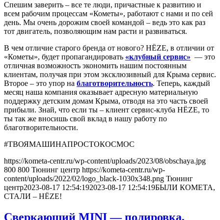
Спешим заверить – все те люди, причастные к развитию и
всем рабочим процессам «Кометы», работают с нами и по сей
день. Мы очень дорожим своей командой – ведь это как раз
тот двигатель, позволяющим нам расти и развиваться.
В чем отличие старого бренда от нового? HËZE, в отличии от
«Кометы», будет пропагандировать
«клубный сервис»
— это
отличная возможность экономить нашим постоянным
клиентам, получая при этом эксклюзивный для Крыма сервис.
Второе – это упор на
благотворительность
. Теперь, каждый
месяц наша компания оказывает адресную материальную
поддержку детским домам Крыма, отводя на это часть своей
прибыли. Знай, что если ты – клиент сервис-клуба HËZE, то
ты так же вносишь свой вклад в нашу работу по
благотворительности.
#ТВОЯМАШИНАПРОСТОКОСМОС
https://kometa-centr.ru/wp-content/uploads/2023/08/obschaya.jpg
800
800
Тюнинг центр
https://kometa-centr.ru/wp-
content/uploads/2022/02/logo_black-1030x348.png
Тюнинг
центр
2023-08-17 12:54:19
2023-08-17 12:54:19
БЫЛИ КОМЕТА,
СТАЛИ – HËZE!
Сверкающий MINI — полировка,