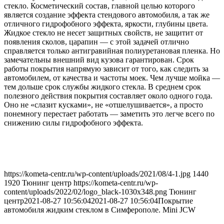
стекло. Косметический состав, главной целью которого
является создание эффекта стендового автомобиля, а так же
отличного гидрофобного эффекта, яркости, глубины цвета.
Жидкое стекло не несет защитных свойств, не защитит от
появления сколов, царапин — с этой задачей отлично
справляется только антигравийная полиуретановая пленка. Но
замечательны внешний вид кузова гарантирован. Срок
работы покрытия напрямую зависит от того, как следить за
автомобилем, от качества и частоты моек. Чем лучше мойка —
тем дольше срок службы жидкого стекла. В среднем срок
полезного действия покрытия составляет около одного года.
Оно не «слазит кусками», не «отшелушивается», а просто
понемногу перестает работать — заметить это легче всего по
снижению силы гидрофобного эффекта.
https://kometa-centr.ru/wp-content/uploads/2021/08/4-1.jpg
1440
1920
Тюнинг центр
https://kometa-centr.ru/wp-
content/uploads/2022/02/logo_black-1030x348.png
Тюнинг
центр
2021-08-27 10:56:04
2021-08-27 10:56:04
Покрытие
автомобиля жидким стеклом в Симферополе. Mini JCW