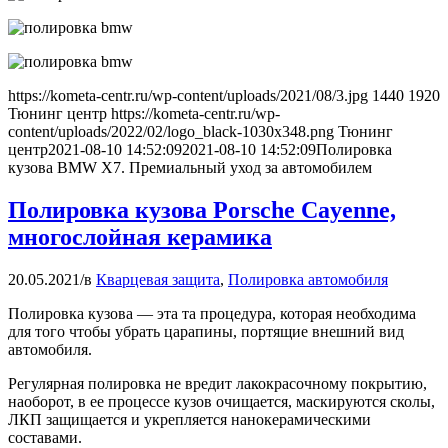
https://kometa-centr.ru/wp-content/uploads/2021/08/3.jpg
1440
1920
Тюнинг центр
https://kometa-centr.ru/wp-
content/uploads/2022/02/logo_black-1030x348.png
Тюнинг
центр
2021-08-10 14:52:09
2021-08-10 14:52:09
Полировка
кузова BMW X7. Премиальный уход за автомобилем
Полировка кузова Porsche Cayenne,
многослойная керамика
20.05.2021
/
в
Кварцевая защита
,
Полировка автомобиля
Полировка кузова — эта та процедура, которая необходима
для того чтобы убрать царапины, портящие внешний вид
автомобиля.
Регулярная полировка не вредит лакокрасочному покрытию,
наоборот, в ее процессе кузов очищается, маскируются сколы,
ЛКП защищается и укрепляется нанокерамическими
составами.