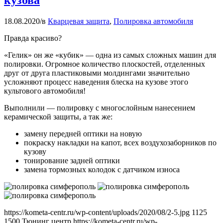
кузова
18.08.2020
/
в
Кварцевая защита
,
Полировка автомобиля
Правда красиво?
«Гелик» он же «кубик» — одна из самых сложных машин для
полировки. Огромное количество плоскостей, отделенных
друг от друга пластиковыми молдингами значительно
усложняют процесс наведения блеска на кузове этого
культового автомобиля!
Выполнили — полировку с многослойным нанесением
керамической защиты, а так же:
замену передней оптики на новую
покраску накладки на капот, всех воздухозаборников по
кузову
тонирование задней оптики
замена тормозных колодок с датчиком износа
https://kometa-centr.ru/wp-content/uploads/2020/08/2-5.jpg
1125
1500
Тюнинг центр
https://kometa-centr.ru/wp-