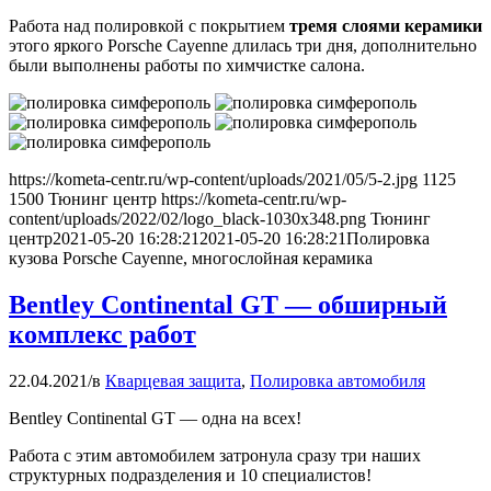
Работа над полировкой с покрытием
тремя слоями керамики
этого яркого Porsche Cayenne длилась три дня, дополнительно
были выполнены работы по химчистке салона.
https://kometa-centr.ru/wp-content/uploads/2021/05/5-2.jpg
1125
1500
Тюнинг центр
https://kometa-centr.ru/wp-
content/uploads/2022/02/logo_black-1030x348.png
Тюнинг
центр
2021-05-20 16:28:21
2021-05-20 16:28:21
Полировка
кузова Porsche Cayenne, многослойная керамика
Bentley Continental GT — обширный
комплекс работ
22.04.2021
/
в
Кварцевая защита
,
Полировка автомобиля
Bentley Continental GT — одна на всех!
Работа с этим автомобилем затронула сразу три наших
структурных подразделения и 10 специалистов!