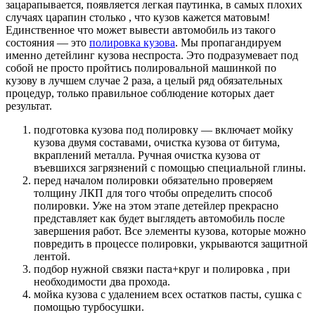
зацарапывается, появляется легкая паутинка, в самых плохих
случаях царапин столько , что кузов кажется матовым!
Единственное что может вывести автомобиль из такого
состояния — это
полировка кузова
. Мы пропагандируем
именно детейлинг кузова неспроста. Это подразумевает под
собой не просто пройтись полировальной машинкой по
кузову в лучшем случае 2 раза, а целый ряд обязательных
процедур, только правильное соблюдение которых дает
результат.
подготовка кузова под полировку — включает мойку
кузова двумя составами, очистка кузова от битума,
вкраплений металла. Ручная очистка кузова от
въевшихся загрязнений с помощью специальной глины.
перед началом полировки обязательно проверяем
толщину ЛКП для того чтобы определить способ
полировки. Уже на этом этапе детейлер прекрасно
представляет как будет выглядеть автомобиль после
завершения работ. Все элементы кузова, которые можно
повредить в процессе полировки, укрываются защитной
лентой.
подбор нужной связки паста+круг и полировка , при
необходимости два прохода.
мойка кузова с удалением всех остатков пасты, сушка с
помощью турбосушки.